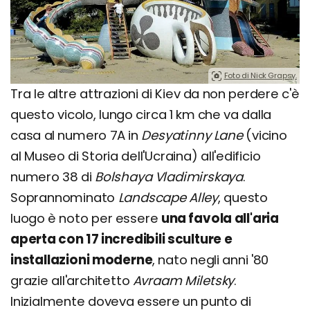
Foto di Nick Grapsy.
Tra le altre attrazioni di Kiev da non perdere c'è
questo vicolo, lungo circa 1 km che va dalla
casa al numero 7A in
Desyatinny Lane
(vicino
al Museo di Storia dell'Ucraina) all'edificio
numero 38 di
Bolshaya Vladimirskaya
.
Soprannominato
Landscape Alley
, questo
luogo è noto per essere
una favola all'aria
aperta con 17 incredibili sculture e
installazioni moderne
, nato negli anni '80
grazie all'architetto
Avraam Miletsky
.
Inizialmente doveva essere un punto di