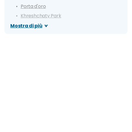
Porta d'oro
Khreshchaty Park
Monastero delle Grotte - Pechersk Lavra
Mostra di più
Grande Museo della Guerra Patriottica
Arsenale di Mystetskyi
Stadio Olimpico di Kiev
Cattedrale di San Vladimir
Museo di Chernobyl
Quartiere Podil
Altre attrattive da visitare e cose da fare
6 cose da fare a Kiev
Cosa vedere in un giorno