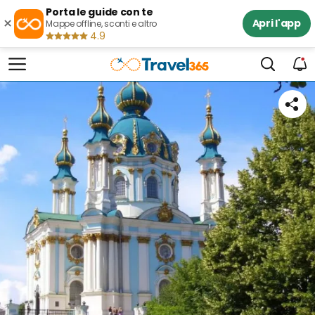
Porta le guide con te
×
Apri l'app
Mappe offline, sconti e altro
4.9