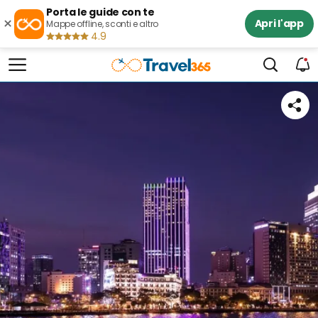
Porta le guide con te
×
Apri l'app
Mappe offline, sconti e altro
4.9