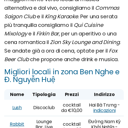
alternativa e dal vivo, consigliamo il
Commas
Saigon
Club
e il
King Karaoke
. Per una serata
più tranquilla consigliamo il
Qui Cuisine
Mixology
e il
Firkin Bar
, per un aperitivo o una
cena romantica il
Zion Sky Lounge and Dining
.
Se andate già a ora di cena, optate per il
Fox
Beer Club
che propone anche drink e musica.
Migliori locali in zona Ben Nghe e
Đ. Nguyễn Huệ
Nome
Tipologia
Prezzi
Indirizzo
cocktail
Hai Bà Trưng -
Lush
Discoclub
da €10,00
indicazioni
Lounge
Đường Nam Kỳ
Rabbit
cocktail
Bar, Live
Khởi Nghĩa -