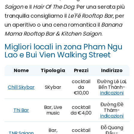
Saigon
e il
Hair Of The Dog
. Per una serata più
tranquilla consigliamo il
Le'Fê Rooftop Bar
, per
un aperitivo o una cena romantica il
Banana
Mama Rooftop Bar & Kitchen Saigon
.
Migliori locali in zona Pham Ngu
Lao e Bui Vien Walking Street
Nome
Tipologia
Prezzi
Indirizzo
cocktail
Đường Lê Lai,
Chill Skybar
SKybar
da
Bến Thành-
€10,00
indicazioni
Đường Đề
Bar, Live
cocktail
Thi Bar
Thám-
music
da €4,00
indicazioni
Đỗ Quang
Bar,
cocktail
TNR Saigon
Đẩu -