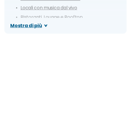
Locali con musica dal vivo
Ristoranti, Lounge e Rooftop
Mostra di più
Bar e pub
Cosa fare: idee e consigli