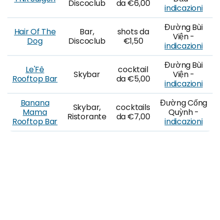
Discoclub
da €6,00
indicazioni
Đường Bùi
Hair Of The
Bar,
shots da
Viện -
Dog
Discoclub
€1,50
indicazioni
Đường Bùi
Le'Fê
cocktail
Skybar
Viện -
Rooftop Bar
da €5,00
indicazioni
Banana
Đường Cống
Skybar,
cocktails
Mama
Quỳnh -
Ristorante
da €7,00
Rooftop Bar
indicazioni