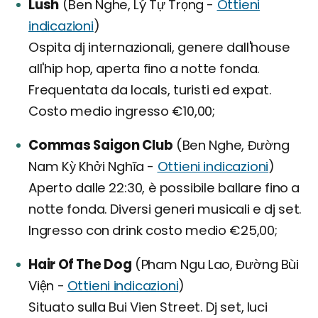
Lush
(Ben Nghe, Lý Tự Trọng -
Ottieni
indicazioni
)
Ospita dj internazionali, genere dall'house
all'hip hop, aperta fino a notte fonda.
Frequentata da locals, turisti ed expat.
Costo medio ingresso €10,00;
Commas Saigon Club
(Ben Nghe, Đường
Nam Kỳ Khởi Nghĩa -
Ottieni indicazioni
)
Aperto dalle 22:30, è possibile ballare fino a
notte fonda. Diversi generi musicali e dj set.
Ingresso con drink costo medio €25,00;
Hair Of The Dog
(Pham Ngu Lao, Đường Bùi
Viện -
Ottieni indicazioni
)
Situato sulla Bui Vien Street. Dj set, luci