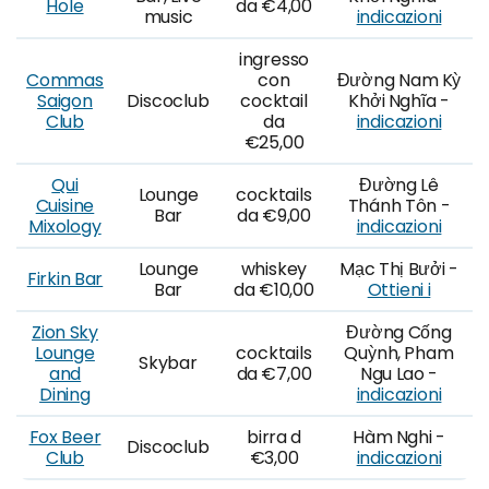
Hole
da €4,00
music
indicazioni
ingresso
Commas
con
Đường Nam Kỳ
Saigon
Discoclub
cocktail
Khởi Nghĩa -
Club
da
indicazioni
€25,00
Qui
Đường Lê
Lounge
cocktails
Cuisine
Thánh Tôn -
Bar
da €9,00
Mixology
indicazioni
Lounge
whiskey
Mạc Thị Bưởi -
Firkin Bar
Bar
da €10,00
Ottieni i
Zion Sky
Đường Cống
Lounge
cocktails
Quỳnh, Pham
Skybar
and
da €7,00
Ngu Lao -
Dining
indicazioni
Fox Beer
birra d
Hàm Nghi -
Discoclub
Club
€3,00
indicazioni