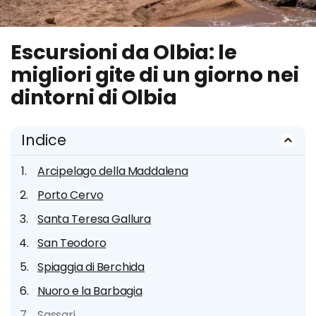
Escursioni da Olbia: le
migliori gite di un giorno nei
dintorni di Olbia
Indice
Arcipelago della Maddalena
Porto Cervo
Santa Teresa Gallura
San Teodoro
Spiaggia di Berchida
Nuoro e la Barbagia
Sassari