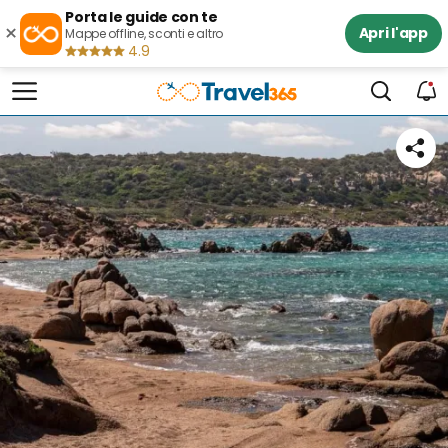
Porta le guide con te
×
Apri l'app
Mappe offline, sconti e altro
4.9