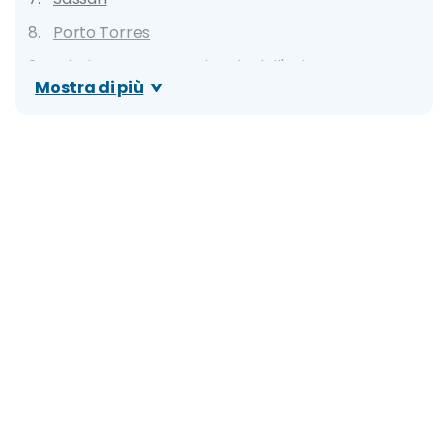
Porto Torres
Stintino e Parco Nazionale dell'Asinara
Mostra di più