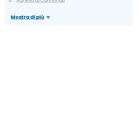
Agnello al Cannonau
Pane Carasau
Mostra di più
Seadas
Dove mangiare a Olbia: migliori ristoranti, locali
tipici e street food