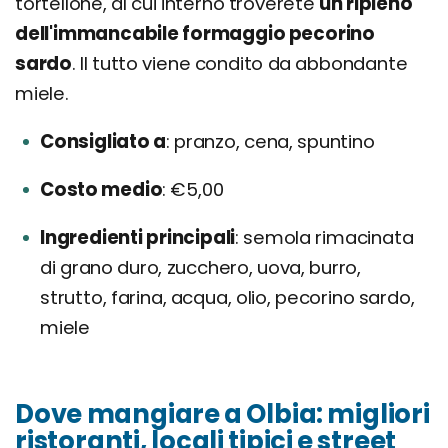
tortellone, al cui interno troverete
un ripieno
dell'immancabile formaggio pecorino
sardo
. Il tutto viene condito da abbondante
miele.
Consigliato a
pranzo, cena, spuntino
Costo medio
€5,00
Ingredienti principali
semola rimacinata
di grano duro, zucchero, uova, burro,
strutto, farina, acqua, olio, pecorino sardo,
miele
Dove mangiare a Olbia: migliori
ristoranti, locali tipici e street