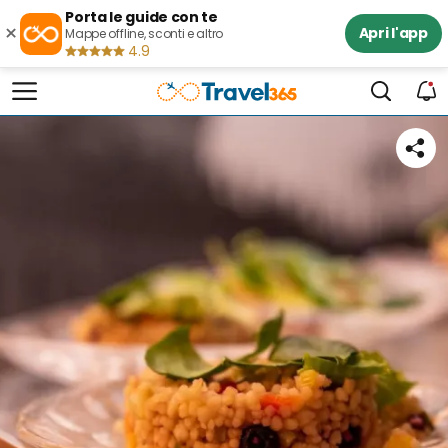
Porta le guide con te
×
Apri l'app
Mappe offline, sconti e altro
4.9