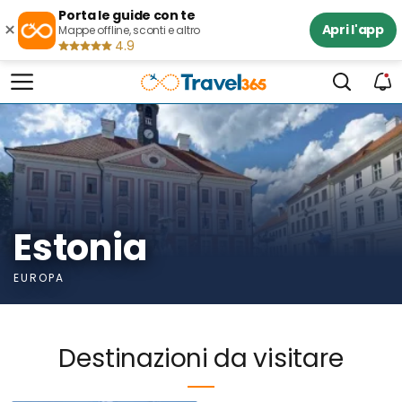
Porta le guide con te
×
Apri l'app
Mappe offline, sconti e altro
4.9
Estonia
EUROPA
Destinazioni da visitare