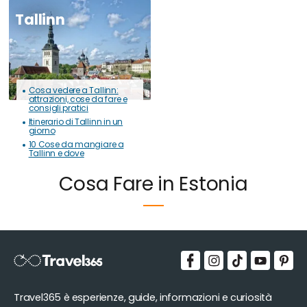
Tallinn
Cosa vedere a Tallinn:
attrazioni, cose da fare e
consigli pratici
Itinerario di Tallinn in un
giorno
10 Cose da mangiare a
Tallinn e dove
Cosa Fare in Estonia
Travel365 è esperienze, guide, informazioni e curiosità