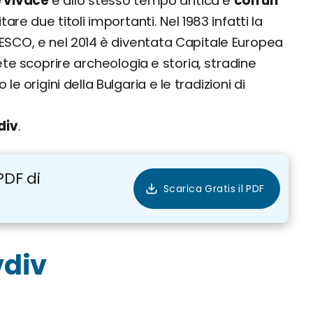
e vivace
e allo stesso tempo antica e
con un
tare due titoli importanti. Nel 1983 infatti la
 UNESCO, e nel 2014 è diventata Capitale Europea
te scoprire archeologia e storia, stradine
 origini della Bulgaria e le tradizioni di
div
.
PDF di
vdiv