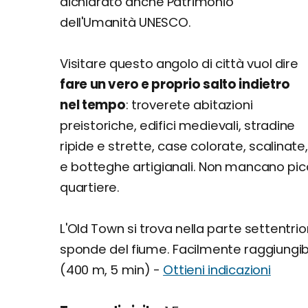
dichiarato anche Patrimonio
dell'Umanità UNESCO.
Visitare questo angolo di città vuol dire
fare un vero e proprio salto indietro
nel tempo
: troverete abitazioni
preistoriche, edifici medievali, stradine
ripide e strette, case colorate, scalinate,
e botteghe artigianali. Non mancano pic
quartiere.
L'Old Town si trova nella parte settentri
sponde del fiume. Facilmente raggiungibil
(400 m, 5 min) -
Ottieni indicazioni