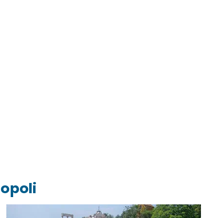
popoli