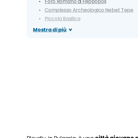
Foro Romano di Filippopoli
Complesso Archeologico Nebet Tepe
Piccola Basilica
Quartiere di Kapana
Mostra di più
Museo Archeologico Regionale
Museo Etnografico Regionale
Danov Hill
Itinerario di un giorno a Plovdiv
Dove mangiare a Plovdiv e cosa: specialità e
Cosa fare la sera: zone della movida e i migl
Dove si trova
Come muoversi
Organizza il tuo soggiorno a Plovdiv: info e co