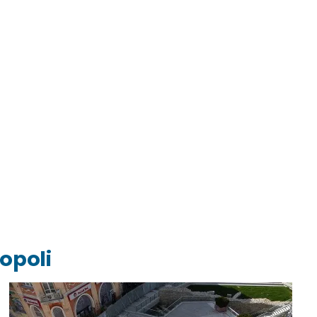
popoli