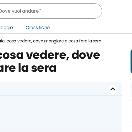
Viaggio
Classifiche
aria: cosa vedere, dove mangiare e cosa fare la sera
nia
 cosa vedere, dove
ica Centrale
re la sera
o Oriente