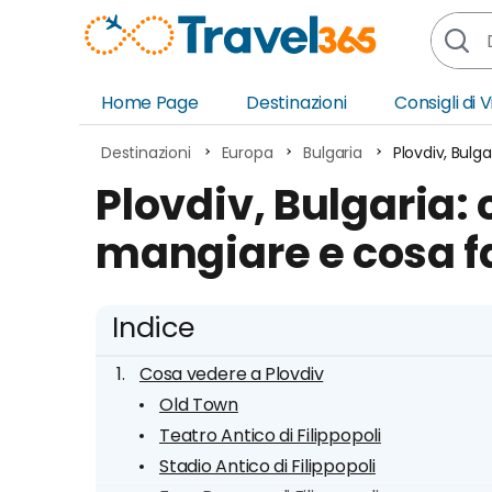
Home Page
Destinazioni
Consigli di 
Africa
Asia
Destinazioni
Europa
Bulgaria
Plovdiv, Bulg
Europa
Ocea
Plovdiv, Bulgaria:
Nord America
Amer
mangiare e cosa fa
Sud America
Medi
Indice
Cosa vedere a Plovdiv
Old Town
Teatro Antico di Filippopoli
Stadio Antico di Filippopoli