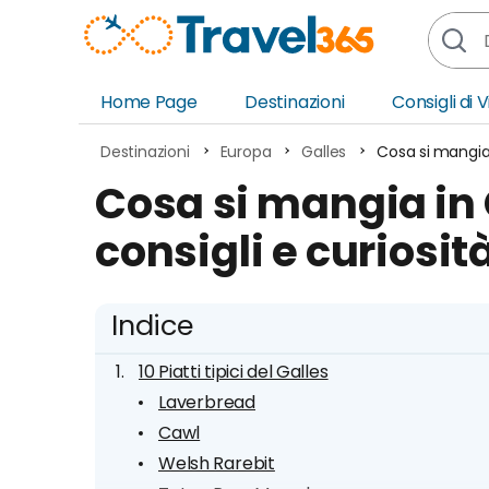
Home Page
Destinazioni
Consigli di 
Africa
Asia
Destinazioni
Europa
Galles
Cosa si mangia i
Europa
Ocea
Cosa si mangia in Ga
Nord America
Amer
consigli e curiosit
Sud America
Medi
Indice
10 Piatti tipici del Galles
Laverbread
Cawl
Welsh Rarebit