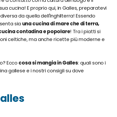
e a contatto con la cultura del luogo e il
sua cucina! E proprio qui, in Galles, preparatevi
diversa da quella dell'Inghilterra! Essendo
esenta sia
una cucina di mare che di terra,
cucina contadina e popolare
! Tra i piatti si
ioni celtiche, ma anche ricette più moderne e
gio? Ecco
cosa si mangia in Galles
: quali sono i
ucina gallese e i nostri consigli su dove
Galles