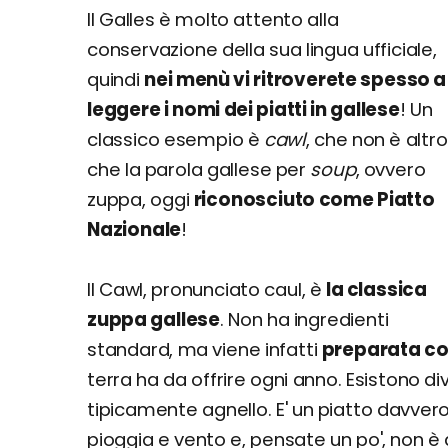
Il Galles è molto attento alla
conservazione della sua lingua ufficiale,
quindi
nei menù vi ritroverete spesso a
leggere i nomi dei piatti in gallese
! Un
classico esempio è
cawl
, che non è altro
che la parola gallese per
soup
, ovvero
zuppa, oggi
riconosciuto come Piatto
Nazionale
!
Il Cawl, pronunciato caul, è
la classica
zuppa gallese
. Non ha ingredienti
standard, ma viene infatti
preparata con
terra ha da offrire ogni anno. Esistono di
tipicamente agnello. E' un piatto davver
pioggia e vento e, pensate un po', non è d