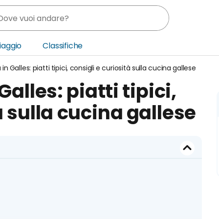
Viaggio
Classifiche
n Galles: piatti tipici, consigli e curiosità sulla cucina gallese
nia
lles: piatti tipici,
ica Centrale
à sulla cucina gallese
o Oriente