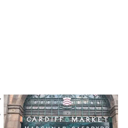
,
!
o