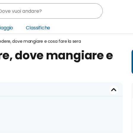
Viaggio
Classifiche
edere, dove mangiare e cosa fare la sera
nia
ere, dove mangiare e
ica Centrale
o Oriente