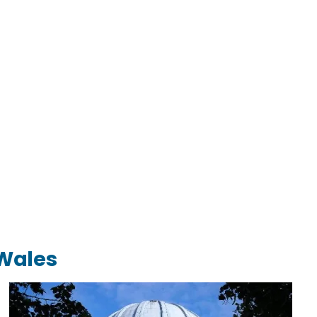
 Wales
è