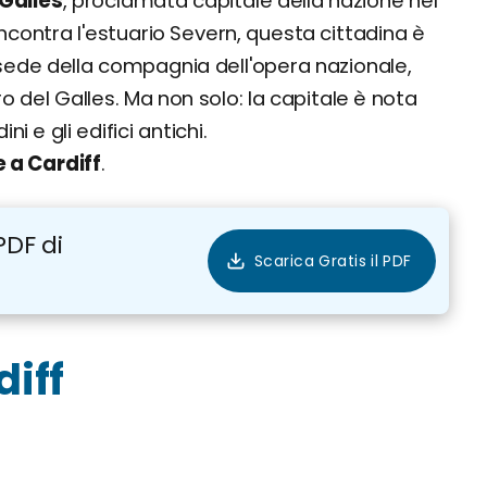
 Galles
, proclamata capitale della nazione nel
f incontra l'estuario Severn, questa cittadina è
 sede della compagnia dell'opera nazionale,
o del Galles. Ma non solo: la capitale è nota
ni e gli edifici antichi.
 a Cardiff
.
PDF di
iff