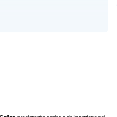
 i migliori ristoranti
iori locali
nsigli utili