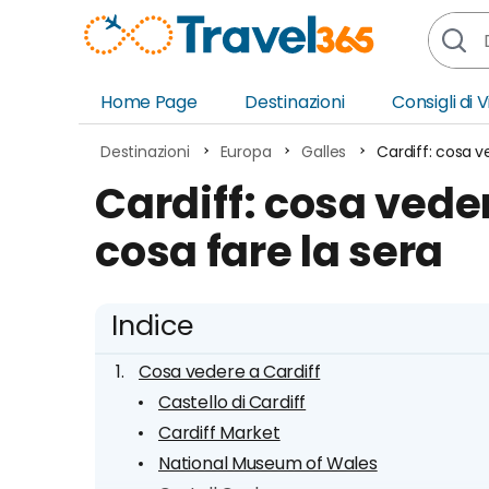
Home Page
Destinazioni
Consigli di 
Africa
Asia
Destinazioni
Europa
Galles
Cardiff: cosa v
Europa
Ocea
Cardiff: cosa ved
Nord America
Amer
cosa fare la sera
Sud America
Medi
Indice
Cosa vedere a Cardiff
Castello di Cardiff
Cardiff Market
National Museum of Wales