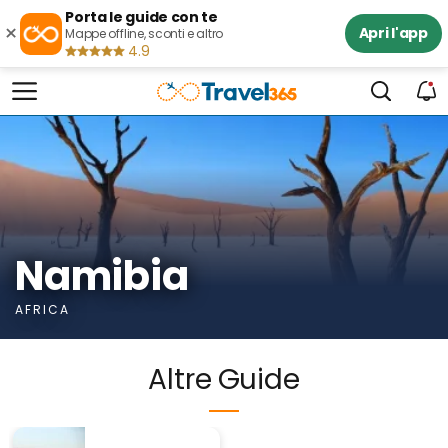
Porta le guide con te
×
Apri l'app
Mappe offline, sconti e altro
4.9
Namibia
AFRICA
Altre Guide