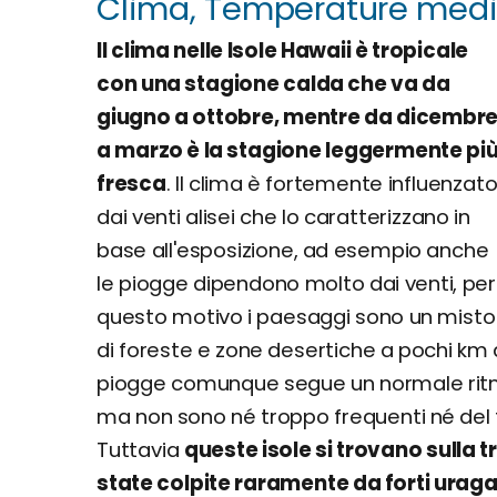
Clima, Temperature medie
Il clima nelle Isole Hawaii è tropicale
con una stagione calda che va da
giugno a ottobre, mentre da dicembr
a marzo è la stagione leggermente pi
fresca
. Il clima è fortemente influenzat
dai venti alisei che lo caratterizzano in
base all'esposizione, ad esempio anche
le piogge dipendono molto dai venti, per
questo motivo i paesaggi sono un misto
di foreste e zone desertiche a pochi km d
piogge comunque segue un normale ritmo
ma non sono né troppo frequenti né del 
Tuttavia
queste isole si trovano sulla t
state colpite raramente da forti uraga