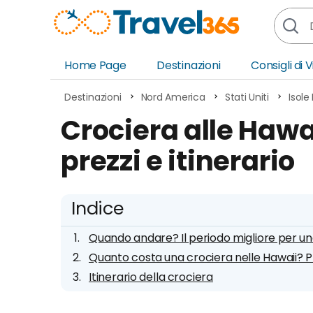
Home Page
Destinazioni
Consigli di 
Africa
Asia
Destinazioni
Nord America
Stati Uniti
Isole
Europa
Ocea
Crociera alle Haw
Nord America
Amer
prezzi e itinerario
Sud America
Medi
Indice
Quando andare? Il periodo migliore per una
Quanto costa una crociera nelle Hawaii? Prez
Itinerario della crociera