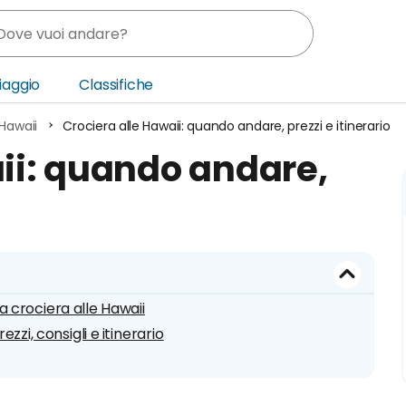
Viaggio
Classifiche
 Hawaii
Crociera alle Hawaii: quando andare, prezzi e itinerario
nia
aii: quando andare,
ica Centrale
o Oriente
 crociera alle Hawaii
zi, consigli e itinerario