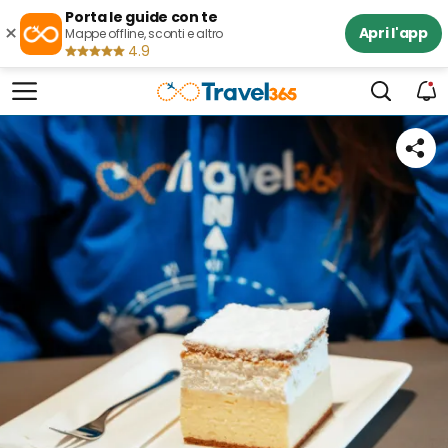
Porta le guide con te
×
Apri l'app
Mappe offline, sconti e altro
4.9