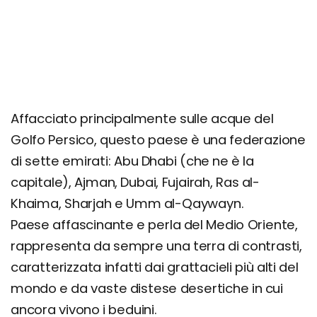
Itinerario di 10 giorni: Oman ed Emirati
Dove si trova e come arrivare
Come muoversi
Organizza il tuo viaggio negli Emirati: costi e
consigli
Affacciato principalmente sulle acque del
Sicurezza, visto e documenti necessari
Golfo Persico, questo paese è una federazione
Viaggiare informati: info utili
di sette emirati: Abu Dhabi (che ne è la
capitale), Ajman, Dubai, Fujairah, Ras al-
Khaima, Sharjah e Umm al-Qaywayn.
Paese affascinante e perla del Medio Oriente,
rappresenta da sempre una terra di contrasti,
caratterizzata infatti dai grattacieli più alti del
mondo e da vaste distese desertiche in cui
ancora vivono i beduini.