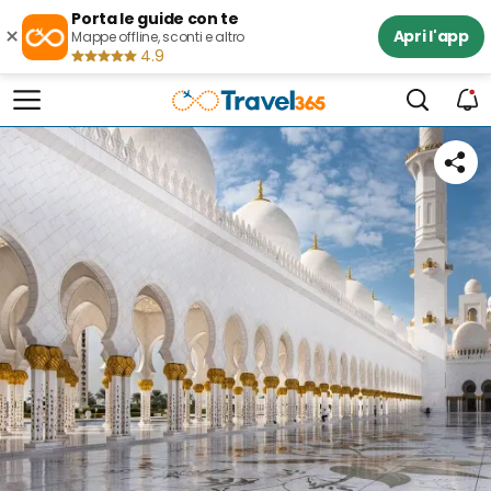
Porta le guide con te
×
Apri l'app
Mappe offline, sconti e altro
4.9