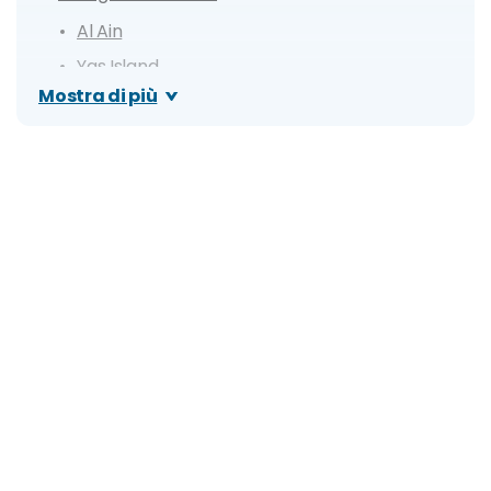
Al Ain
Yas Island
Mostra di più
Deserto Rub Al Khali
Fujairah
Ajman
Hatta Village
Escursioni nei dintorni
Muscat (Oman)
Wahiba Sands (Oman)
Nizwa (Oman)
Jebel Shams Canyon (Oman)
Itinerario di 8 giorni: souk, grattacieli e notti
mediorientali