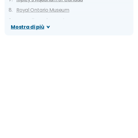
Royal Ontario Museum
Art Gallery of Ontario
Mostra di più
Casa Loma
Hockey Hall of Fame
Elgin & Winter Garden Theatres
Fort York National Historic Site
Eaton Centre
High Park
The Cathedral Church of St. James
Graffiti Alley
Harbourfront Centre
Toronto Islands
Itinerario di Toronto in 1 giorno