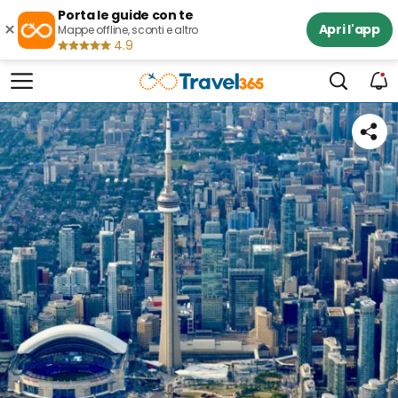
Porta le guide con te
×
Apri l'app
Mappe offline, sconti e altro
4.9