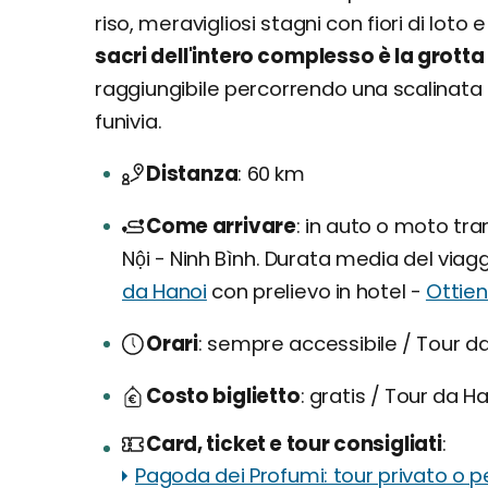
riso, meravigliosi stagni con fiori di lot
sacri dell'intero complesso è la grotta
raggiungibile percorrendo una scalinata 
funivia.
Distanza
60 km
Come arrivare
in auto o moto tra
Nội - Ninh Bình. Durata media del viaggi
da Hanoi
con prelievo in hotel -
Ottien
Orari
sempre accessibile / Tour da 
Costo biglietto
gratis / Tour da H
Card, ticket e tour consigliati
Pagoda dei Profumi: tour privato o pe