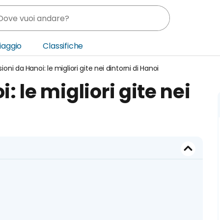
Viaggio
Classifiche
ioni da Hanoi: le migliori gite nei dintorni di Hanoi
nia
: le migliori gite nei
ica Centrale
o Oriente