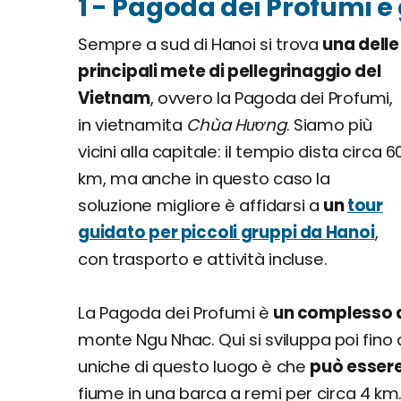
1 - Pagoda dei Profumi e
Sempre a sud di Hanoi si trova
una delle
principali mete di pellegrinaggio del
Vietnam
, ovvero la Pagoda dei Profumi,
in vietnamita
Chùa Hương
. Siamo più
vicini alla capitale: il tempio dista circa 6
km, ma anche in questo caso la
soluzione migliore è affidarsi a
un
tour
guidato per piccoli gruppi da Hanoi
,
con trasporto e attività incluse.
La Pagoda dei Profumi è
un complesso d
monte Ngu Nhac. Qui si sviluppa poi fino 
uniche di questo luogo è che
può essere
fiume in una barca a remi per circa 4 km