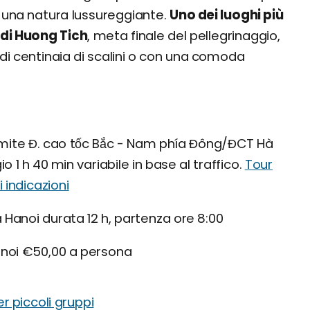
o e una natura lussureggiante.
Uno dei luoghi più
 di Huong Tich
, meta finale del pellegrinaggio,
di centinaia di scalini o con una comoda
mite Đ. cao tốc Bắc - Nam phía Đông/ĐCT Hà
o 1 h 40 min variabile in base al traffico.
Tour
i indicazioni
Hanoi durata 12 h, partenza ore 8:00
anoi €50,00 a persona
r piccoli gruppi