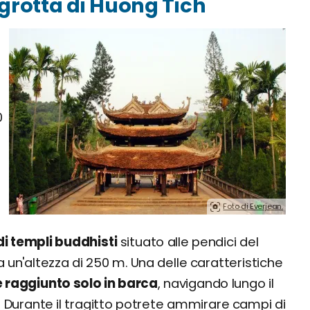
 grotta di Huong Tich
0
Foto di Everjean.
i templi buddhisti
situato alle pendici del
a un'altezza di 250 m. Una delle caratteristiche
 raggiunto solo in barca
, navigando lungo il
. Durante il tragitto potrete ammirare campi di