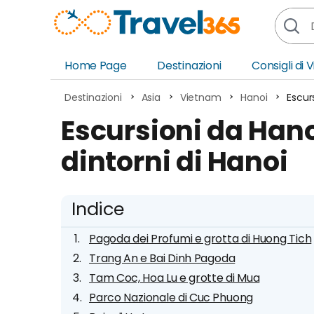
Home Page
Destinazioni
Consigli di 
Africa
Asia
Destinazioni
Asia
Vietnam
Hanoi
Escurs
Europa
Ocea
Escursioni da Hanoi
Nord America
Amer
dintorni di Hanoi
Sud America
Medi
Indice
Pagoda dei Profumi e grotta di Huong Tich
Trang An e Bai Dinh Pagoda
Tam Coc, Hoa Lu e grotte di Mua
Parco Nazionale di Cuc Phuong