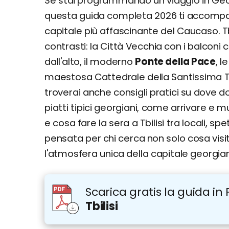
Se stai programmando un viaggio in Georg
Canyon di Dashbashi e Ponte di Diaman
questa guida completa 2026 ti accompa
Borjomi, Rabati e Vardzia
capitale più affascinante del Caucaso. Tb
Grotte di Kutaisi
contrasti: la Città Vecchia con i balconi c
Rainbow Mountain e viaggio al monaster
dall'alto, il moderno
Akhtala, Haghpat e Sanahin in un giorno
Ponte della Pace
, l
maestosa Cattedrale della Santissima Trin
Itinerario di 1 giorno
Itinerario di 3 giorni
troverai anche consigli pratici su dove do
Giorno 1
piatti tipici georgiani, come arrivare e m
Giorno 2
e cosa fare la sera a Tbilisi tra locali, 
Giorno 3
pensata per chi cerca non solo cosa vi
Dove si trova e come arrivare
l'atmosfera unica della capitale georgia
Come muoversi
Cosa si mangia a Tblisi: Piatti e ricette tradi
Scarica gratis la guida in 
Khachapuri
Tbilisi
Khinkali
Mtsvadi