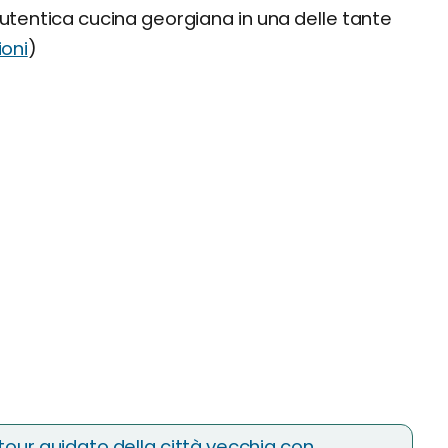
autentica cucina georgiana in una delle tante
ioni
)
tour guidato della città vecchia con