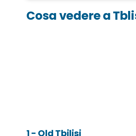
Satsivi
Cosa vedere a Tbli
Badrijani Nigvzit
Lobiani
Churchkhela
Kharcho
Baklava
Dove mangiare a Tbilisi
Cosa fare la sera: zone della movida e i migl
Dove dormire a Tbilisi: i migliori quartieri d
Vai di fretta? Ecco i nostri alloggi consigl
Quando andare a Tbilisi? Info su clima e pe
Organizza il tuo viaggio a Tbilisi: prezzi, off
Viaggiare informati: info utili
1 - Old Tbilisi