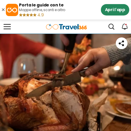
Porta le guide con te
×
Apri l'app
Mappe offline, sconti e altro
4.9